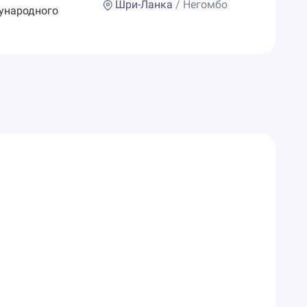
Шри-Ланка
/ Негомбо
дународного