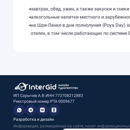
завтрак, обед, ужин, а также закуски и снек
алкогольные напитки местного и зарубежног
на Шри-Ланке в дни полнолуния (Poya Day) з
отелях, в том числе работающих по системе
ИП Сарычев А.В.
ИНН 773708212883
Реестровый номер РТА 0009677
Разработка и дизайн
Информация, размещённая на сайте, носит информационный 