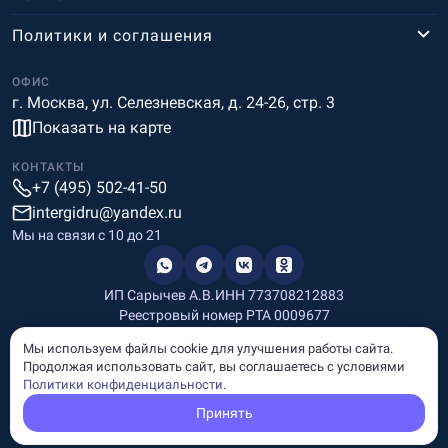
Политики и соглашения
ОФИС
г. Москва, ул. Селезневская, д. 24-26, стр. 3
Показать на карте
КОНТАКТЫ
+7 (495) 502-41-50
intergidru@yandex.ru
Мы на связи c 10 до 21
ИП Сарычев А.В.
ИНН 773708212883
Реестровый номер РТА 0009677
Разработка и дизайн
Мы используем файлы cookie для улучшения работы сайта.
Информация, размещённая на сайте, носит информационный
Продолжая использовать сайт, вы соглашаетесь с условиями
характер и не является рекламой и публичной офертой.
Политики конфиденциальности
.
© Copyright
InterGid Все права защищены.
Принять