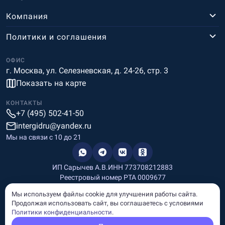
Компания
Политики и соглашения
ОФИС
г. Москва, ул. Селезневская, д. 24-26, стр. 3
Показать на карте
КОНТАКТЫ
+7 (495) 502-41-50
intergidru@yandex.ru
Мы на связи c 10 до 21
ИП Сарычев А.В.
ИНН 773708212883
Реестровый номер РТА 0009677
Разработка и дизайн
Мы используем файлы cookie для улучшения работы сайта.
Информация, размещённая на сайте, носит информационный
Продолжая использовать сайт, вы соглашаетесь с условиями
характер и не является рекламой и публичной офертой.
Политики конфиденциальности
.
© Copyright
InterGid Все права защищены.