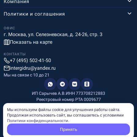
Компания
Политики и соглашения
ОФИС
г. Москва, ул. Селезневская, д. 24-26, стр. 3
Показать на карте
КОНТАКТЫ
+7 (495) 502-41-50
intergidru@yandex.ru
Мы на связи c 10 до 21
ИП Сарычев А.В.
ИНН 773708212883
Реестровый номер РТА 0009677
Разработка и дизайн
Мы используем файлы cookie для улучшения работы сайта.
Информация, размещённая на сайте, носит информационный
Продолжая использовать сайт, вы соглашаетесь с условиями
характер и не является рекламой и публичной офертой.
Политики конфиденциальности
.
© Copyright
InterGid Все права защищены.
Принять