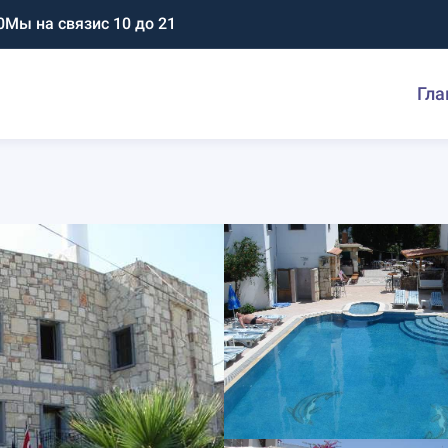
0
Мы на связи
с 10 до 21
Гла