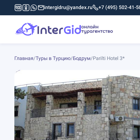
intergidru@yandex.ru
+7 (495) 502-41-5
Главная
/
Туры в Турцию
/
Бодрум
/
Parilti Hotel 3*