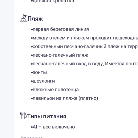
детская кроватка
Пляж
первая береговая линия
между отелем и пляжем проходит пешеходн
собственный песчано-галечный пляж на тер
песчано-галечный пляж
песчано-галечный вход в воду, Имеется понт
зонты
шезлонги
пляжные полотенца
павильон на пляже (платно)
Типы питания
AI – все включено