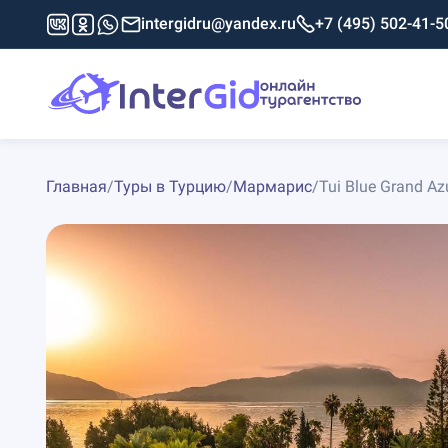
intergidru@yandex.ru
+7 (495) 502-41-5
Главная
/
Туры в Турцию
/
Мармарис
/
Tui Blue Grand Az