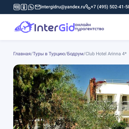
intergidru@yandex.ru
+7 (495) 502-41-5
Главная
/
Туры в Турцию
/
Бодрум
/
Club Hotel Arinna 4*