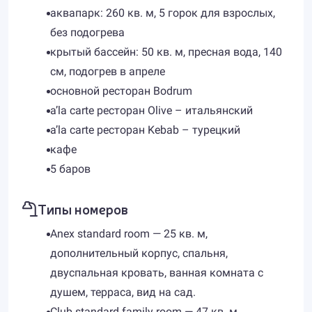
аквапарк: 260 кв. м, 5 горок для взрослых,
без подогрева
крытый бассейн: 50 кв. м, пресная вода, 140
см, подогрев в апреле
основной ресторан Bodrum
a’la carte ресторан Olive – итальянский
a’la carte ресторан Kebab – турецкий
кафе
5 баров
Типы номеров
Anex standard room — 25 кв. м,
дополнительный корпус, спальня,
двуспальная кровать, ванная комната с
душем, терраса, вид на сад.
Club standard family room — 47 кв. м,