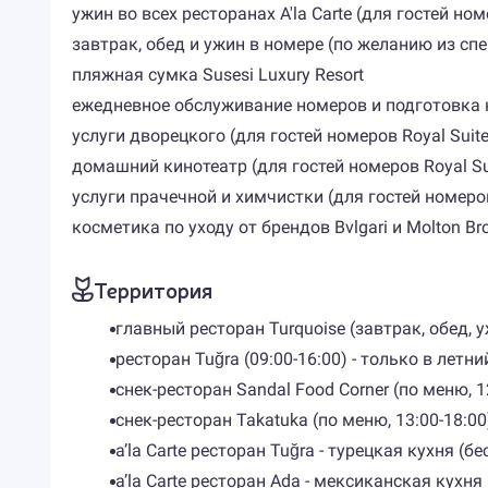
ужин во всех ресторанах A'la Carte (для гостей номер
завтрак, обед и ужин в номере (по желанию из специ
пляжная сумка Susesi Luxury Resort
ежедневное обслуживание номеров и подготовка 
услуги дворецкого (для гостей номеров Royal Suite, K
домашний кинотеатр (для гостей номеров Royal Suite
услуги прачечной и химчистки (для гостей номеров K
косметика по уходу от брендов Bvlgari и Molton Brown
Территория
главный ресторан Turquoise (завтрак, обед, у
ресторан Tuğra (09:00-16:00) - только в летни
снек-ресторан Sandal Food Corner (по меню, 12
снек-ресторан Takatuka (по меню, 13:00-18:00
a’la Carte ресторан Tuğra - турецкая кухня (бе
a’la Carte ресторан Ada - мексиканская кухня 