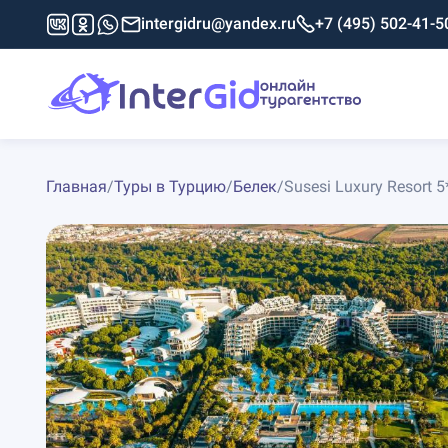
intergidru@yandex.ru
+7 (495) 502-41-5
Главная
/
Туры в Турцию
/
Белек
/
Susesi Luxury Resort 5