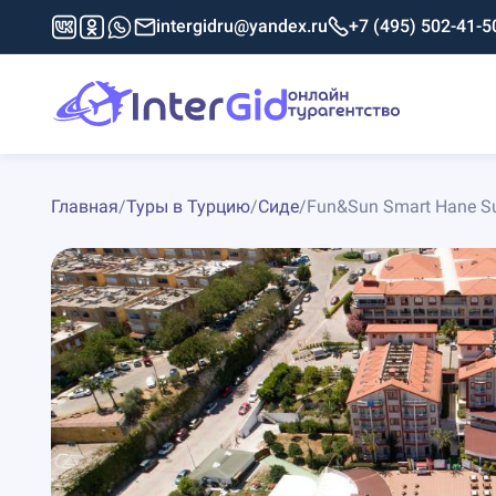
intergidru@yandex.ru
+7 (495) 502-41-5
Главная
/
Туры в Турцию
/
Сиде
/
Fun&Sun Smart Hane S