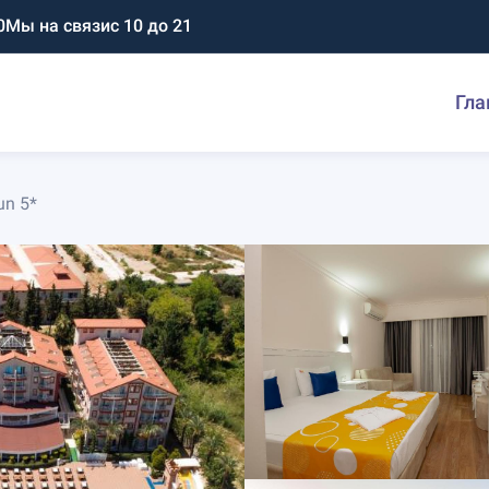
0
Мы на связи
с 10 до 21
Гла
un 5*