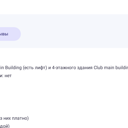
ывы
 Building (есть лифт) и 4-этажного здания Club main buildi
: нет
з них платно)
одой)