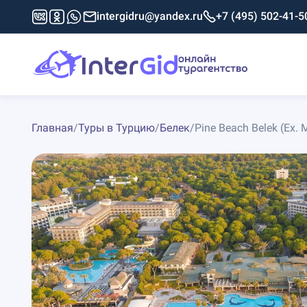
intergidru@yandex.ru
+7 (495) 502-41-5
Главная
/
Туры в Турцию
/
Белек
/
Pine Beach Belek (Ex. 