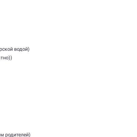
орской водой)
тно))
ром родителей)