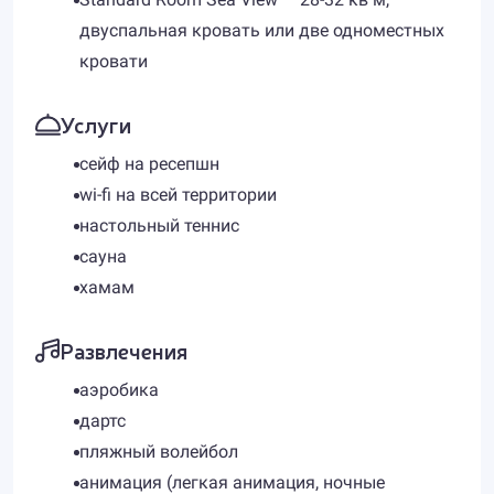
двуспальная кровать или две одноместных
кровати
Услуги
сейф на ресепшн
wi-fi на всей территории
настольный теннис
сауна
хамам
Развлечения
аэробика
дартс
пляжный волейбол
анимация (легкая анимация, ночные