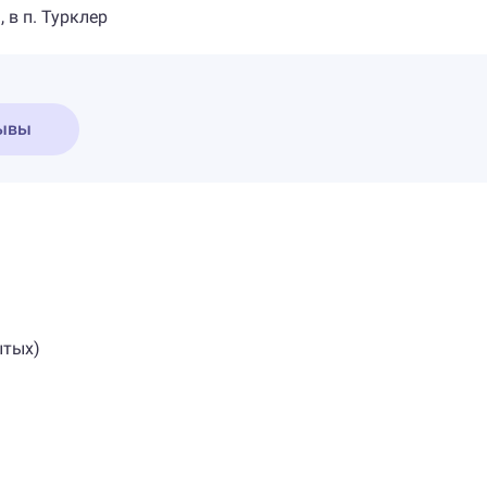
, в п. Турклер
ывы
ытых)