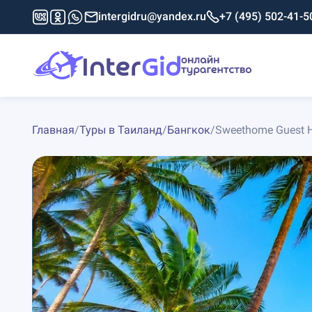
intergidru@yandex.ru
+7 (495) 502-41-5
Главная
/
Туры в Таиланд
/
Бангкок
/
Sweethome Guest 