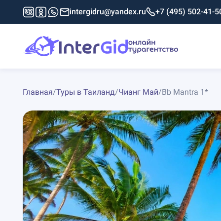
intergidru@yandex.ru
+7 (495) 502-41-5
Главная
/
Туры в Таиланд
/
Чианг Май
/
Bb Mantra 1*