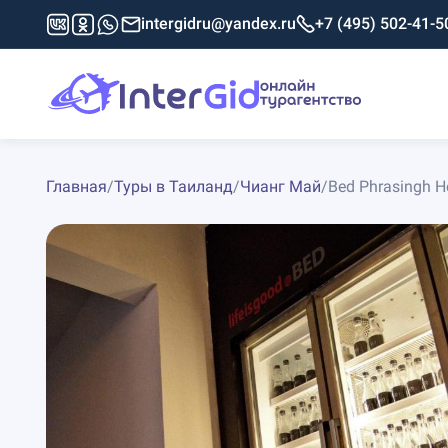
intergidru@yandex.ru
+7 (495) 502-41-5
Главная
/
Туры в Таиланд
/
Чианг Май
/
Bed Phrasingh Ho