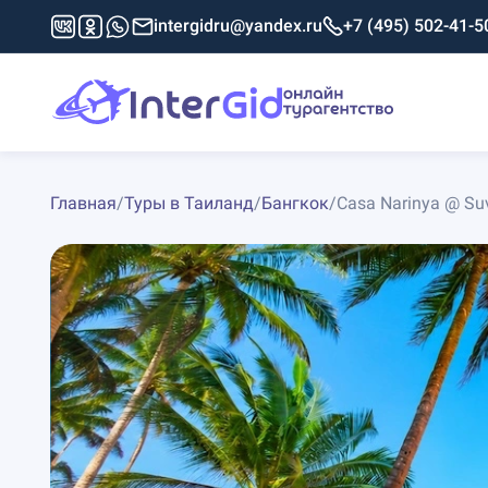
intergidru@yandex.ru
+7 (495) 502-41-5
Главная
/
Туры в Таиланд
/
Бангкок
/
Casa Narinya @ Suv