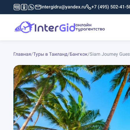
intergidru@yandex.ru
+7 (495) 502-41-5
Главная
/
Туры в Таиланд
/
Бангкок
/
Siam Journey Gues