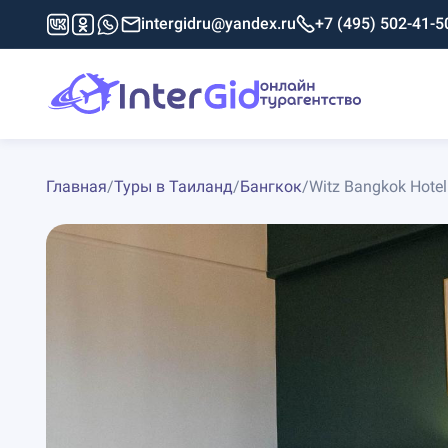
intergidru@yandex.ru
+7 (495) 502-41-5
Главная
/
Туры в Таиланд
/
Бангкок
/
Witz Bangkok Hot