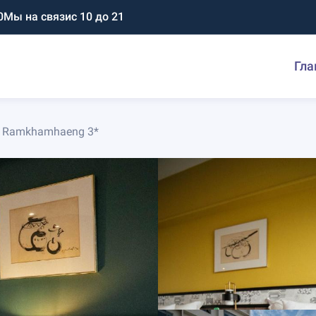
0
Мы на связи
с 10 до 21
Гла
el Ramkhamhaeng 3*