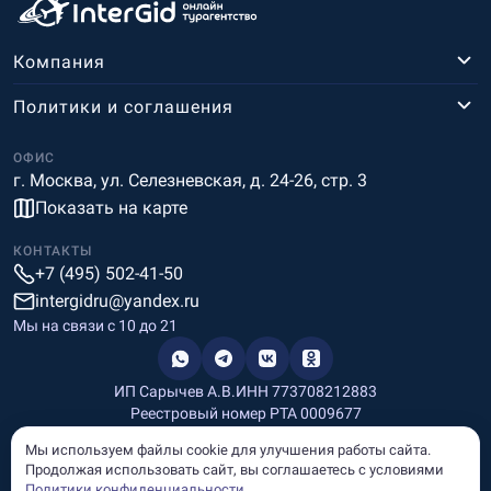
Компания
Политики и соглашения
ОФИС
г. Москва, ул. Селезневская, д. 24-26, стр. 3
Показать на карте
КОНТАКТЫ
+7 (495) 502-41-50
intergidru@yandex.ru
Мы на связи c 10 до 21
ИП Сарычев А.В.
ИНН 773708212883
Реестровый номер РТА 0009677
Разработка и дизайн
Мы используем файлы cookie для улучшения работы сайта.
Информация, размещённая на сайте, носит информационный
Продолжая использовать сайт, вы соглашаетесь с условиями
характер и не является рекламой и публичной офертой.
Политики конфиденциальности
.