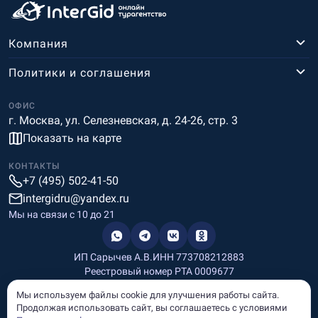
Компания
Политики и соглашения
ОФИС
г. Москва, ул. Селезневская, д. 24-26, стр. 3
Показать на карте
КОНТАКТЫ
+7 (495) 502-41-50
intergidru@yandex.ru
Мы на связи c 10 до 21
ИП Сарычев А.В.
ИНН 773708212883
Реестровый номер РТА 0009677
Разработка и дизайн
Мы используем файлы cookie для улучшения работы сайта.
Информация, размещённая на сайте, носит информационный
Продолжая использовать сайт, вы соглашаетесь с условиями
характер и не является рекламой и публичной офертой.