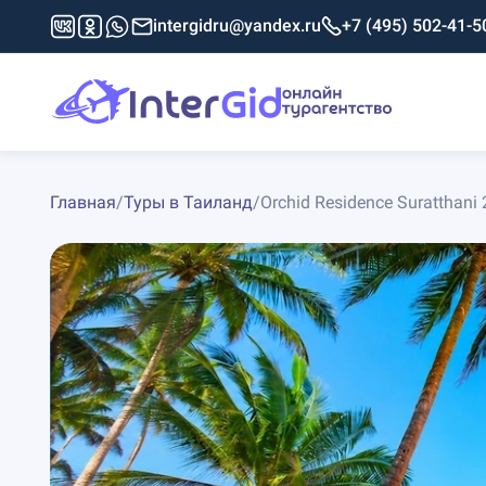
intergidru@yandex.ru
+7 (495) 502-41-5
Главная
/
Туры в Таиланд
/
Orchid Residence Suratthani 