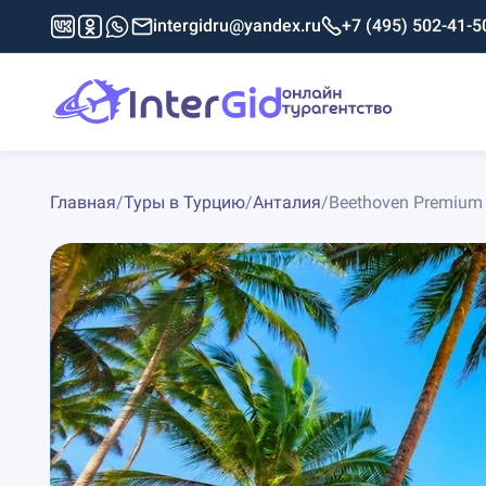
intergidru@yandex.ru
+7 (495) 502-41-5
Главная
/
Туры в Турцию
/
Анталия
/
Beethoven Premium 