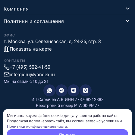
Компания
Политики и соглашения
ОФИС
г. Москва, ул. Селезневская, д. 24-26, стр. 3
Показать на карте
КОНТАКТЫ
+7 (495) 502-41-50
intergidru@yandex.ru
Мы на связи c 10 до 21
ИП Сарычев А.В.
ИНН 773708212883
Реестровый номер РТА 0009677
Разработка и дизайн
Мы используем файлы cookie для улучшения работы сайта.
Информация, размещённая на сайте, носит информационный
Продолжая использовать сайт, вы соглашаетесь с условиями
характер и не является рекламой и публичной офертой.
Политики конфиденциальности
.
© Copyright
InterGid Все права защищены.