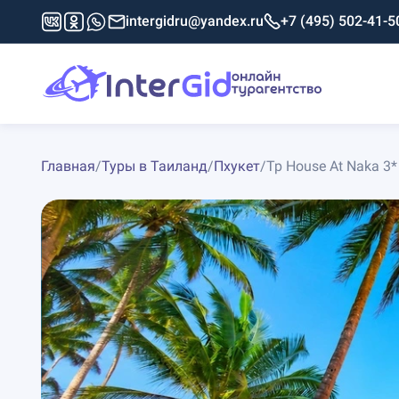
intergidru@yandex.ru
+7 (495) 502-41-5
Главная
/
Туры в Таиланд
/
Пхукет
/
Tp House At Naka 3*