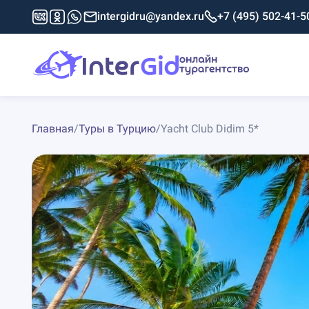
intergidru@yandex.ru
+7 (495) 502-41-5
Главная
/
Туры в Турцию
/
Yacht Club Didim 5*