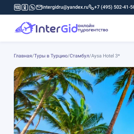
intergidru@yandex.ru
+7 (495) 502-41-5
Главная
/
Туры в Турцию
/
Стамбул
/
Aysa Hotel 3*