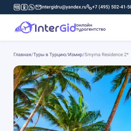
intergidru@yandex.ru
+7 (495) 502-41-5
Главная
/
Туры в Турцию
/
Измир
/
Smyrna Residence 2*