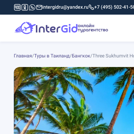
intergidru@yandex.ru
+7 (495) 502-41-5
Главная
/
Туры в Таиланд
/
Бангкок
/
Three Sukhumvit Ho