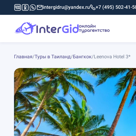
intergidru@yandex.ru
+7 (495) 502-41-5
Главная
/
Туры в Таиланд
/
Бангкок
/
Leenova Hotel 3*