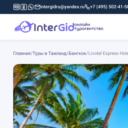
intergidru@yandex.ru
+7 (495) 502-41-5
Главная
/
Туры в Таиланд
/
Бангкок
/
Livotel Express Hot