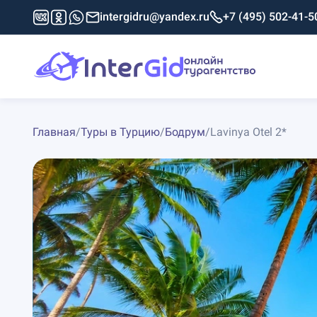
intergidru@yandex.ru
+7 (495) 502-41-5
Главная
/
Туры в Турцию
/
Бодрум
/
Lavinya Otel 2*