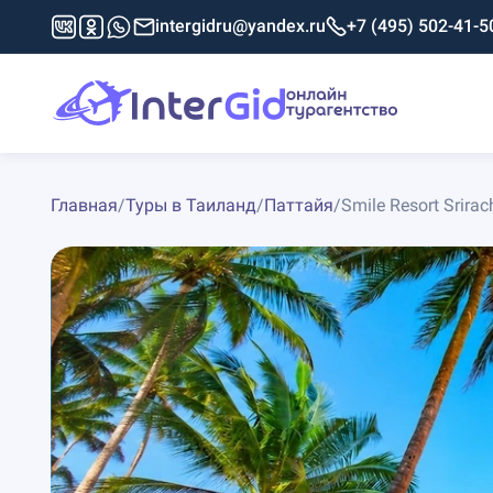
intergidru@yandex.ru
+7 (495) 502-41-5
Главная
/
Туры в Таиланд
/
Паттайя
/
Smile Resort Srirac