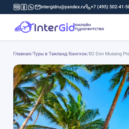
intergidru@yandex.ru
+7 (495) 502-41-5
Главная
/
Туры в Таиланд
/
Бангкок
/
B2 Don Mueang Pre