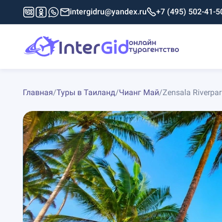
intergidru@yandex.ru
+7 (495) 502-41-5
Главная
/
Туры в Таиланд
/
Чианг Май
/
Zensala Riverpar