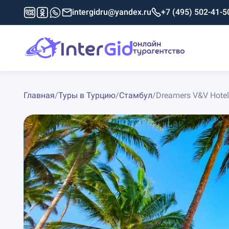
intergidru@yandex.ru
+7 (495) 502-41-5
Главная
/
Туры в Турцию
/
Стамбул
/
Dreamers V&V Hotel 