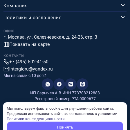
Компания
Политики и соглашения
ОФИС
г. Москва, ул. Селезневская, д. 24-26, стр. 3
Показать на карте
КОНТАКТЫ
+7 (495) 502-41-50
intergidru@yandex.ru
Мы на связи c 10 до 21
ИП Сарычев А.В.
ИНН 773708212883
Реестровый номер РТА 0009677
Разработка и дизайн
Мы используем файлы cookie для улучшения работы сайта.
Информация, размещённая на сайте, носит информационный
Продолжая использовать сайт, вы соглашаетесь с условиями
характер и не является рекламой и публичной офертой.
Политики конфиденциальности
.
© Copyright
InterGid Все права защищены.
Принять