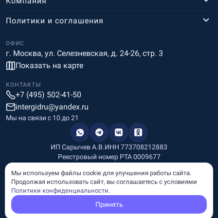
Компания
Политики и соглашения
ОФИС
г. Москва, ул. Селезневская, д. 24-26, стр. 3
Показать на карте
КОНТАКТЫ
+7 (495) 502-41-50
intergidru@yandex.ru
Мы на связи c 10 до 21
ИП Сарычев А.В.
ИНН 773708212883
Реестровый номер РТА 0009677
Разработка и дизайн
Мы используем файлы cookie для улучшения работы сайта.
Информация, размещённая на сайте, носит информационный
Продолжая использовать сайт, вы соглашаетесь с условиями
характер и не является рекламой и публичной офертой.
Политики конфиденциальности
.
© Copyright
InterGid Все права защищены.
Принять