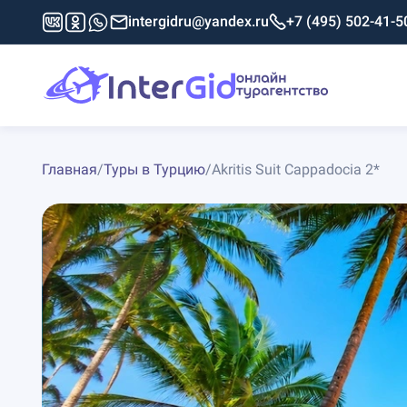
intergidru@yandex.ru
+7 (495) 502-41-5
Главная
/
Туры в Турцию
/
Akritis Suit Cappadocia 2*