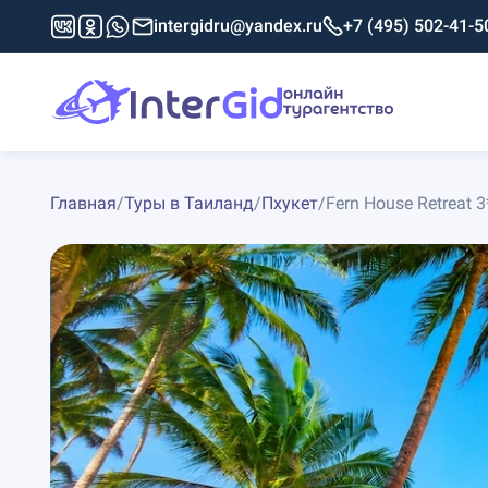
intergidru@yandex.ru
+7 (495) 502-41-5
Главная
/
Туры в Таиланд
/
Пхукет
/
Fern House Retreat 3