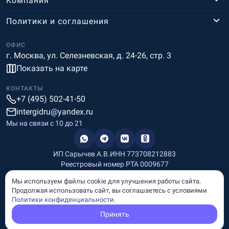
Компания
Политики и соглашения
ОФИС
г. Москва, ул. Селезневская, д. 24-26, стр. 3
Показать на карте
КОНТАКТЫ
+7 (495) 502-41-50
intergidru@yandex.ru
Мы на связи c 10 до 21
ИП Сарычев А.В.
ИНН 773708212883
Реестровый номер РТА 0009677
Разработка и дизайн
Мы используем файлы cookie для улучшения работы сайта.
Информация, размещённая на сайте, носит информационный
Продолжая использовать сайт, вы соглашаетесь с условиями
характер и не является рекламой и публичной офертой.
Политики конфиденциальности
.
© Copyright
InterGid Все права защищены.
Принять