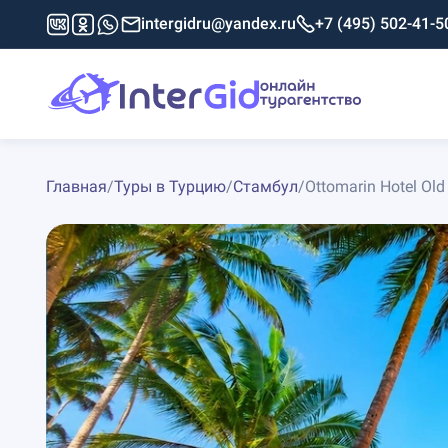
intergidru@yandex.ru
+7 (495) 502-41-5
Главная
/
Туры в Турцию
/
Стамбул
/
Ottomarin Hotel Old 