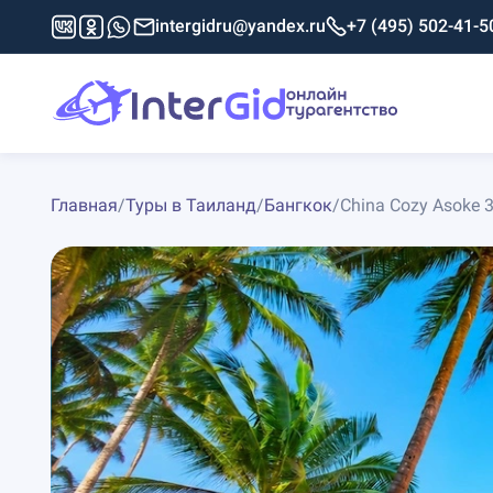
intergidru@yandex.ru
+7 (495) 502-41-5
Главная
/
Туры в Таиланд
/
Бангкок
/
China Cozy Asoke 3