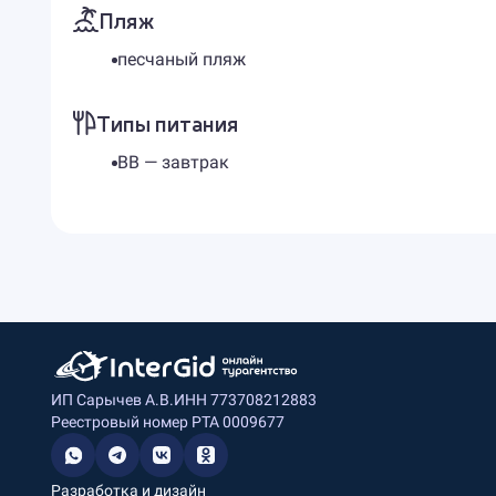
Пляж
песчаный пляж
Типы питания
BB — завтрак
ИП Сарычев А.В.
ИНН 773708212883
Реестровый номер РТА 0009677
Разработка и дизайн