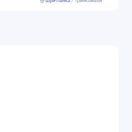
Шри-Ланка
/ Тринкомали