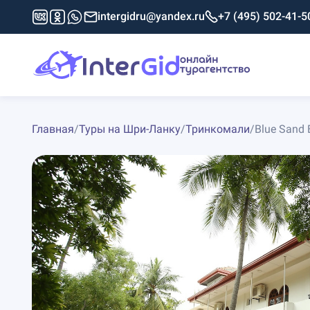
intergidru@yandex.ru
+7 (495) 502-41-5
Главная
/
Туры на Шри-Ланку
/
Тринкомали
/
Blue Sand 