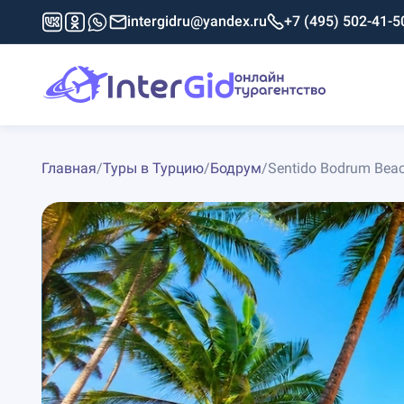
intergidru@yandex.ru
+7 (495) 502-41-5
Главная
/
Туры в Турцию
/
Бодрум
/
Sentido Bodrum Beac