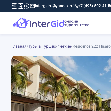
intergidru@yandex.ru
+7 (495) 502-41-5
Главная
/
Туры в Турцию
/
Фетхие
/
Residence 222 Hisar