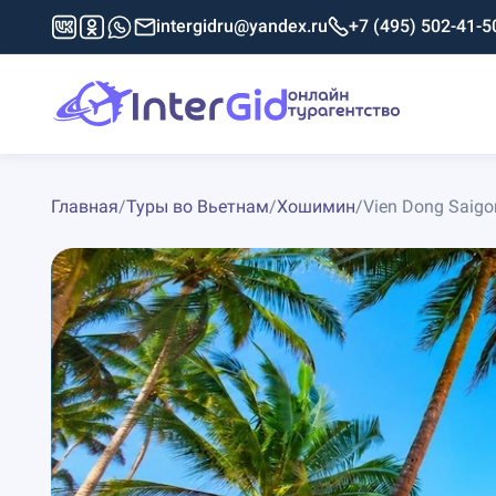
intergidru@yandex.ru
+7 (495) 502-41-5
Главная
/
Туры во Вьетнам
/
Хошимин
/
Vien Dong Saigo