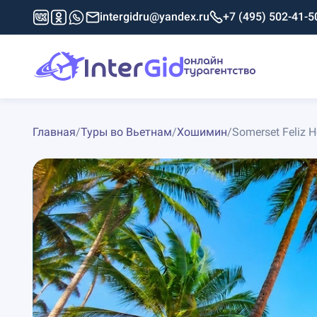
intergidru@yandex.ru
+7 (495) 502-41-5
Главная
/
Туры во Вьетнам
/
Хошимин
/
Somerset Feliz H