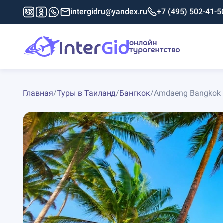
intergidru@yandex.ru
+7 (495) 502-41-5
Главная
/
Туры в Таиланд
/
Бангкок
/
Amdaeng Bangkok Ri