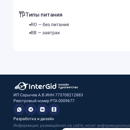
Типы питания
RO — без питания
BB — завтрак
ИП Сарычев А.В.
ИНН 773708212883
Реестровый номер РТА 0009677
Разработка и дизайн
Информация, размещённая на сайте, носит информационный 